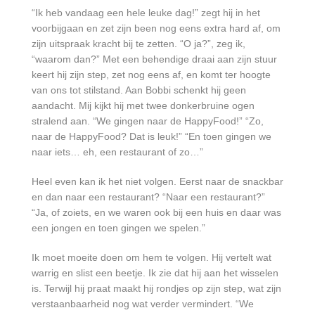
“Ik heb vandaag een hele leuke dag!” zegt hij in het
voorbijgaan en zet zijn been nog eens extra hard af, om
zijn uitspraak kracht bij te zetten. “O ja?”, zeg ik,
“waarom dan?” Met een behendige draai aan zijn stuur
keert hij zijn step, zet nog eens af, en komt ter hoogte
van ons tot stilstand. Aan Bobbi schenkt hij geen
aandacht. Mij kijkt hij met twee donkerbruine ogen
stralend aan. “We gingen naar de HappyFood!” “Zo,
naar de HappyFood? Dat is leuk!” “En toen gingen we
naar iets… eh, een restaurant of zo…”
Heel even kan ik het niet volgen. Eerst naar de snackbar
en dan naar een restaurant? “Naar een restaurant?”
“Ja, of zoiets, en we waren ook bij een huis en daar was
een jongen en toen gingen we spelen.”
Ik moet moeite doen om hem te volgen. Hij vertelt wat
warrig en slist een beetje. Ik zie dat hij aan het wisselen
is. Terwijl hij praat maakt hij rondjes op zijn step, wat zijn
verstaanbaarheid nog wat verder vermindert. “We